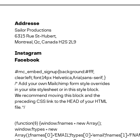
Addresse
Sailor Productions
6315 Rue St-Hubert,
Montreal, Qc, Canada H2S 2L9
Instagram
Facebook
#mc_embed_signup{background:#fff;
clear:left; font:14px Helvetica,Arial,sans-serif; }
/* Add your own Mailchimp form style overrides
in your site stylesheet or in this style block.
We recommend moving this block and the
preceding CSS link to the HEAD of your HTML
file. */
(function($) {window.fnames = new Array();
window.ftypes = new
Array();fnames[0]=’EMAIL’;ftypes[0]=’email’;fnames[1]=’FNAM