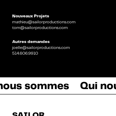
Nouveaux Projets
Fiction
mathieu@sailorproductions.com
tom@sailorproductions.com
Autres demandes
joelle@sailorproductions.com
514.606.9910
 nous sommes
SAILOR